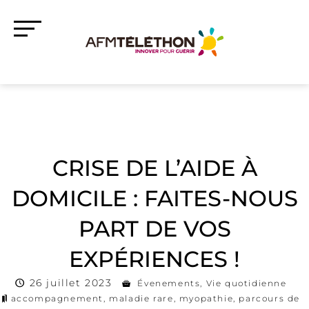
CRISE DE L’AIDE À
DOMICILE : FAITES-NOUS
PART DE VOS
EXPÉRIENCES !
26 juillet 2023
Évenements
,
Vie quotidienne
accompagnement
,
maladie rare
,
myopathie
,
parcours de