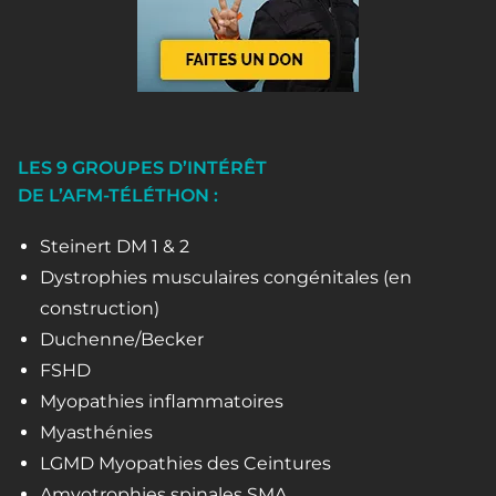
LES 9 GROUPES D’INTÉRÊT
DE L’AFM-TÉLÉTHON :
Steinert DM 1 & 2
Dystrophies musculaires congénitales (en
construction)
Duchenne/Becker
FSHD
Myopathies inflammatoires
Myasthénies
LGMD Myopathies des Ceintures
Amyotrophies spinales SMA