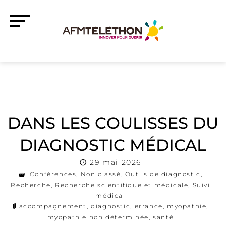
DANS LES COULISSES DU
DIAGNOSTIC MÉDICAL
29 mai 2026
Conférences
,
Non classé
,
Outils de diagnostic
,
Recherche
,
Recherche scientifique et médicale
,
Suivi
médical
accompagnement
,
diagnostic
,
errance
,
myopathie
,
myopathie non déterminée
,
santé