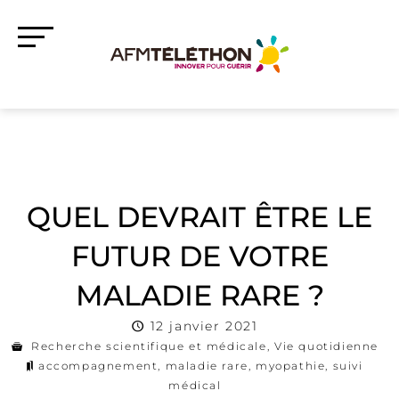
QUEL DEVRAIT ÊTRE LE
FUTUR DE VOTRE
MALADIE RARE ?
12 janvier 2021
Recherche scientifique et médicale
,
Vie quotidienne
accompagnement
,
maladie rare
,
myopathie
,
suivi
médical