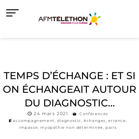
TEMPS D’ÉCHANGE : ET SI
ON ÉCHANGEAIT AUTOUR
DU DIAGNOSTIC…
24 mars 2021
Conférences
accompagnement
,
diagnostic
,
échanges
,
errance
,
impasse
,
myopathie non déterminée
,
pairs