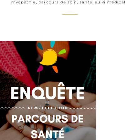
myopathie
,
parcours de soin
,
santé
,
suivi médical