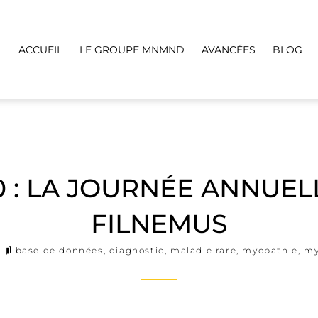
ACCUEIL
LE GROUPE MNMND
AVANCÉES
BLOG
 : LA JOURNÉE ANNUELL
FILNEMUS
base de données
,
diagnostic
,
maladie rare
,
myopathie
,
my